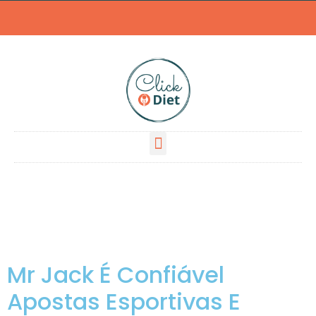
Κατηγορία:
mr jack bet
brazil
Mr Jack É Confiável
Apostas Esportivas E