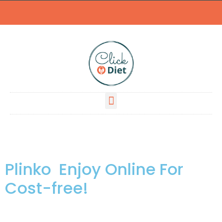
Κατηγορία:
plinko in
Plinko ️ Enjoy Online For
Cost-free!