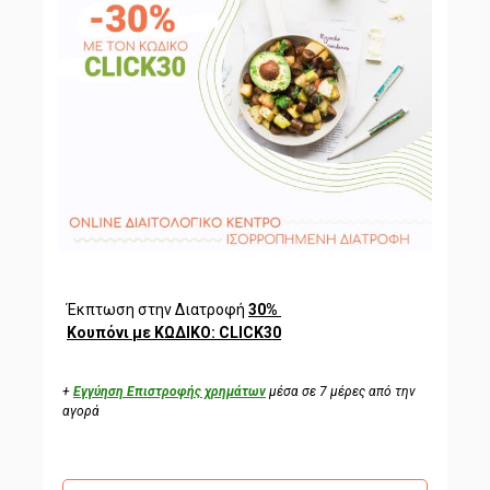
Έκπτωση στην Διατροφή
30%
Koυπόνι με ΚΩΔΙΚΟ: CLICK30
+
Εγγύηση Επιστροφής χρημάτων
μέσα σε 7 μέρες από την
αγορά