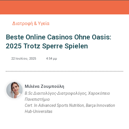
Διατροφή & Υγεία
Beste Online Casinos Ohne Oasis:
2025 Trotz Sperre Spielen
22 Ιουλίου, 2025
4:54 μμ
Mιλένα Ζουμπούλη
B.Sc Διαιτολόγος-Διατροφολόγος, Χαροκόπειο
Πανεπιστήμιο
Cert. In Advanced Sports Nutrition, Barça Innovation
Hub-Universitas