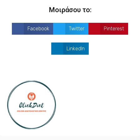
Mοιράσου το:
Facebook
Twitter
Pinterest
LinkedIn