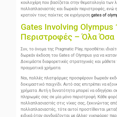
κουλοχέρη που βασίζεται στην θεματολογία των λη
πολλαπλασιαστές και δωρεάν περιστροφές, ενώ η 
κρατούν τους παίκτες σε εγρήγορση
gates of olym
Gates Involving Olympu
Περιστροφές – Όλα Όσα 
Συν, το όνομα της Pragmatic Play, προσθέτει ιδιαί
δωρεάν έκδοση του Gates of Olympus για να καταν
Δοκιμάστε διαφορετικές στρατηγικές και μάθετε 
πραγματικά χρήματα.
Ναι, πολλές πλατφόρμες προσφέρουν δωρεάν εκδόσ
δοκιμαστικό παιχνίδι. Αυτό σας επιτρέπει να εξοι
χρήματα. Αυτή η δυνατότητα μπορεί να οδηγήσει σ
πληρωμές σας σε μία μόνο περιστροφή. Κάθε φορά
πολλαπλασιαστές στις νίκες σας, ξεκινώντας από
πολλαπλασιαστές, τότε αυτοί προστίθενται μεταξύ
ειδικά όταν συνδυάζονται με άλλες νικηφόρες περι