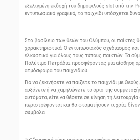
εξελιγμένη εκδοχή του δημοφιλούς slot από την P
εντυπωσιακά γραφικά, το παιχνίδι υπόσχεται δυνα
Εκμεταλλευτείτε Τους Πολλ
Στο βασίλειο των θεών του Ολύμπου, οι παίκτες 
χαρακτηριστικά. Ο εντυπωσιακός σχεδιασμός και η
ελκυστικό για όλους τους τύπους παικτών. Τα σύμ
Πολύτιμο Πετράδια, προσφέροντας μία αίσθηση αρ
ατμόσφαιρα του παιχνιδιού.
Για να ξεκινήσετε να παίζετε το παιχνίδι με Θεούς
αυξάνετε ή να χαμηλώνετε το όριο της συμμετοχή
αυτόματα, είτε να θέσετε σε κίνηση τη λειτουργί
περιστρέφονται και θα σταματήσουν τυχαία, δίνο
σύμβολα.
Πολλαπλασιαστές
Τα” “γραφικά είναι σούπερ, προσφέρει φανταστικό 