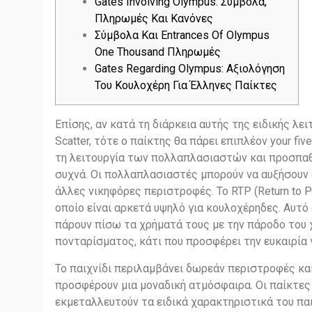
Gates Involving Olympus: Σύμβολα,
Πληρωμές Και Κανόνες
Σύμβολα Και Entrances Of Olympus
One Thousand Πληρωμές
Gates Regarding Olympus: Αξιολόγηση
Του Κουλοχέρη Για Έλληνες Παίκτες
Επίσης, αν κατά τη διάρκεια αυτής της ειδικής λ
Scatter, τότε ο παίκτης θα πάρει επιπλέον your 
τη λειτουργία των πολλαπλασιαστών και προσπαθ
συχνά. Οι πολλαπλασιαστές μπορούν να αυξήσουν 
άλλες νικηφόρες περιστροφές. Το RTP (Return to Pla
οποίο είναι αρκετά υψηλό για κουλοχέρηδες. Αυτό 
πάρουν πίσω τα χρήματά τους με την πάροδο του χρ
πονταρίσματος, κάτι που προσφέρει την ευκαιρία 
Το παιχνίδι περιλαμβάνει δωρεάν περιστροφές κα
προσφέρουν μια μοναδική ατμόσφαιρα. Οι παίκτες 
εκμεταλλευτούν τα ειδικά χαρακτηριστικά του παιχ