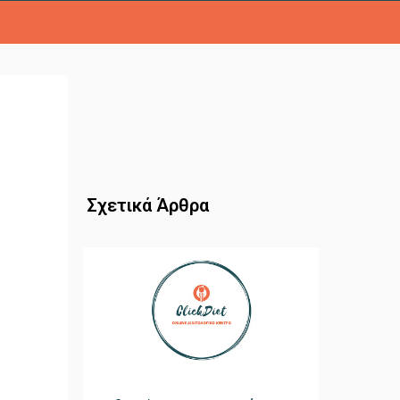
Σχετικά Άρθρα