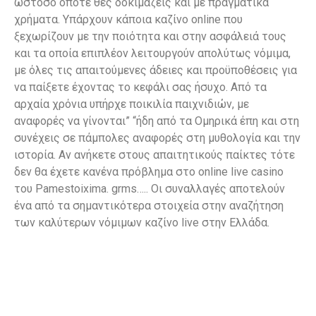
ωστόσο όποτε θες δοκιμάζεις και με πραγματικά
χρήματα. Υπάρχουν κάποια καζίνο online που
ξεχωρίζουν με την ποιότητα και στην ασφάλειά τους
και τα οποία επιπλέον λειτουργούν απολύτως νόμιμα,
με όλες τις απαιτούμενες άδειες και προϋποθέσεις για
να παίξετε έχοντας το κεφάλι σας ήσυχο. Από τα
αρχαία χρόνια υπήρχε ποικιλία παιχνιδιών, με
αναφορές να γίνονται” “ήδη από τα Ομηρικά έπη και στη
συνέχεις σε πάμπολες αναφορές στη μυθολογία και την
ιστορία. Αν ανήκετε στους απαιτητικούς παίκτες τότε
δεν θα έχετε κανένα πρόβλημα στο online live casino
του Pamestoixima. grms….. Οι συναλλαγές αποτελούν
ένα από τα σημαντικότερα στοιχεία στην αναζήτηση
των καλύτερων νόμιμων καζίνο live στην Ελλάδα.
Fortune Roulette: Η Sensible
Play Μοιράζει Έπαθλα Σε 1
1000 Νικητές Κάθε Μέρα!