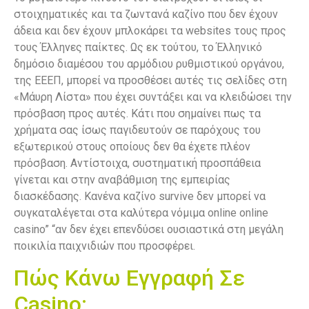
στοιχηματικές και τα ζωντανά καζίνο που δεν έχουν
άδεια και δεν έχουν μπλοκάρει τα websites τους προς
τους Έλληνες παίκτες. Ως εκ τούτου, το Έλληνικό
δημόσιο διαμέσου του αρμόδιου ρυθμιστικού οργάνου,
της ΕΕΕΠ, μπορεί να προσθέσει αυτές τις σελίδες στη
«Μάυρη Λίστα» που έχει συντάξει και να κλειδώσει την
πρόσβαση προς αυτές. Κάτι που σημαίνει πως τα
χρήματα σας ίσως παγιδευτούν σε παρόχους του
εξωτερικού στους οποίους δεν θα έχετε πλέον
πρόσβαση. Αντίστοιχα, συστηματική προσπάθεια
γίνεται και στην αναβάθμιση της εμπειρίας
διασκέδασης. Κανένα καζίνο survive δεν μπορεί να
συγκαταλέγεται στα καλύτερα νόμιμα online online
casino” “αν δεν έχει επενδύσει ουσιαστικά στη μεγάλη
ποικιλία παιχνιδιών που προσφέρει.
Πώς Κάνω Εγγραφή Σε
Casino;