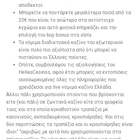
αποδεκτοί.
Μπορείτε να ποντάρετε μεγαλύτερα ποσά από τα
20€ που είναι το ανώτερο στα αντίστοιχα
εγχώρια και αυτό φυσικά επηρεάζει και την
επιλογή του buy bonus στα slots.
Τα νόμιμα διαδικτυακά καζίνο του εξωτερικού
είναι πολύ πιο αξιόπιστα από ότι μπορεί να
πιστεύουν οι Έλληνες παίκτες.
Οπότε, συμβουλέψου τις αξιολογήσεις του
HellasCasinos, αφού έτσι μπορείς να εντοπίσεις
συσσωρευμένες όλες τις πληροφορίες που
χρειάζεσαι για live νόμιμα καζίνο Ελλάδα.
Άλλοι πάλι χρησιμοποιούν στούντιο που βρίσκονται
είτε (και πάλι) σε ζωντανά καζίνο είτε στα γραφεία
τους και στα οποία εγκαθιστούν τραπέζια με
κανονικούς, εκπαιδευμένους κρουπιέρηδες. Και στις
δύο περιπτώσεις τα τραπέζια και οι κρουπιέρηδες είναι
ίδιοι” “ακριβώς με αυτά που χρησιμοποιούνται στα