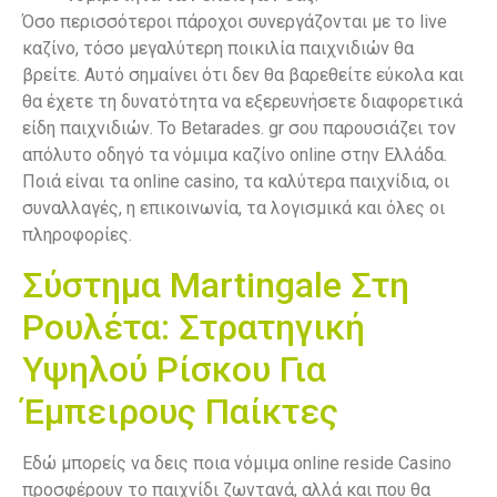
Όσο περισσότεροι πάροχοι συνεργάζονται με το live
καζίνο, τόσο μεγαλύτερη ποικιλία παιχνιδιών θα
βρείτε. Αυτό σημαίνει ότι δεν θα βαρεθείτε εύκολα και
θα έχετε τη δυνατότητα να εξερευνήσετε διαφορετικά
είδη παιχνιδιών. Το Betarades. gr σου παρουσιάζει τον
απόλυτο οδηγό τα νόμιμα καζίνο online στην Ελλάδα.
Ποιά είναι τα online casino, τα καλύτερα παιχνίδια, οι
συναλλαγές, η επικοινωνία, τα λογισμικά και όλες οι
πληροφορίες.
Σύστημα Martingale Στη
Ρουλέτα: Στρατηγική
Υψηλού Ρίσκου Για
Έμπειρους Παίκτες
Εδώ μπορείς να δεις ποια νόμιμα online reside Casino
προσφέρουν το παιχνίδι ζωντανά, αλλά και που θα