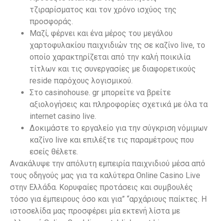
τζιραρίσματος και τον χρόνο ισχύος της
προσφοράς.
Μαζί, φέρνει και ένα μέρος του μεγάλου
χαρτοφυλακίου παιχνιδιών της σε καζίνο live, το
οποίο χαρακτηρίζεται από την καλή ποικιλία
τίτλων και τις συνεργασίες με διαφορετικούς
reside παρόχους λογισμικού.
Στο casinohouse. gr μπορείτε να βρείτε
αξιολογήσεις και πληροφορίες σχετικά με όλα τα
internet casino live.
Δοκιμάστε το εργαλείο για την σύγκριση νόμιμων
καζίνο live και επιλέξτε τις παραμέτρους που
εσείς θέλετε.
Ανακάλυψε την απόλυτη εμπειρία παιχνιδιού μέσα από
τους οδηγούς μας για τα καλύτερα Online Casino Live
στην Ελλάδα. Κορυφαίες προτάσεις και συμβουλές
τόσο για έμπειρους όσο και για” “αρχάριους παίκτες. Η
ιστοσελίδα μας προσφέρει μία εκτενή λίστα με