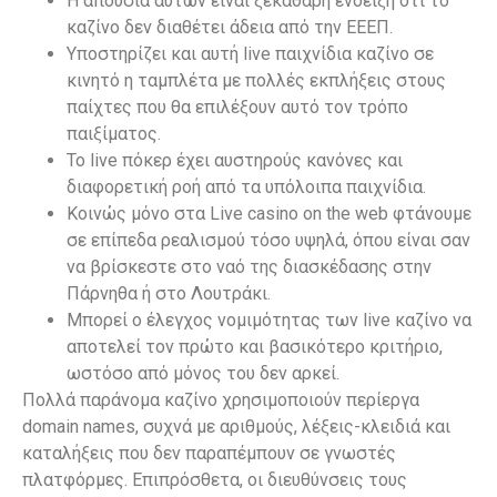
Η απουσία αυτών είναι ξεκάθαρη ένδειξη ότι το
καζίνο δεν διαθέτει άδεια από την ΕΕΕΠ.
Υποστηρίζει και αυτή live παιχνίδια καζίνο σε
κινητό η ταμπλέτα με πολλές εκπλήξεις στους
παίχτες που θα επιλέξουν αυτό τον τρόπο
παιξίματος.
Το live πόκερ έχει αυστηρούς κανόνες και
διαφορετική ροή από τα υπόλοιπα παιχνίδια.
Κοινώς μόνο στα Live casino on the web φτάνουμε
σε επίπεδα ρεαλισμού τόσο υψηλά, όπου είναι σαν
να βρίσκεστε στο ναό της διασκέδασης στην
Πάρνηθα ή στο Λουτράκι.
Μπορεί ο έλεγχος νομιμότητας των live καζίνο να
αποτελεί τον πρώτο και βασικότερο κριτήριο,
ωστόσο από μόνος του δεν αρκεί.
Πολλά παράνομα καζίνο χρησιμοποιούν περίεργα
domain names, συχνά με αριθμούς, λέξεις-κλειδιά και
καταλήξεις που δεν παραπέμπουν σε γνωστές
πλατφόρμες. Επιπρόσθετα, οι διευθύνσεις τους