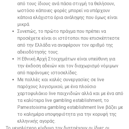
από τους ίδιους ανά πάσα στιγμή τα θελήσουν,
ωστόσο κάποιες φορές μπορεί να υπάρχουν
κάποια ελάχιστα όρια ανάληψης που όμως είναι
μικρά.
Συνεπώς, το πρώτο πράγμα που πρέπει να
προσέχετε είναι οι ιστότοποι που επισκέπτεστε
από την Ελλάδα να αναφέρουν τον αριθμό της
αδειοδότησής τους.
Η Εθνική Αρχή Στοιχημάτων είναι υπεύθυνη για
την έκδοση αδειών και τον διαχωρισμό νόμιμων
από παράνομες ιστοσελίδες.
Με πολλές και καλές συνεργασίες σε live
παρόχους λογισμικού, με ένα πλούσιο
χαρτοφυλάκιο live παιχνιδιών αλλά και με ένα από
τα καλύτερα live gambling establishment, το
Pamestoixima gambling establishment live βάζει με
το καλημέρα υποψηφιότητα για την κορυφή της
ελληνικής αγοράς.
Το μεγαλύτερο κίνδυνο τον διατρέχουν οι ίδιες οι