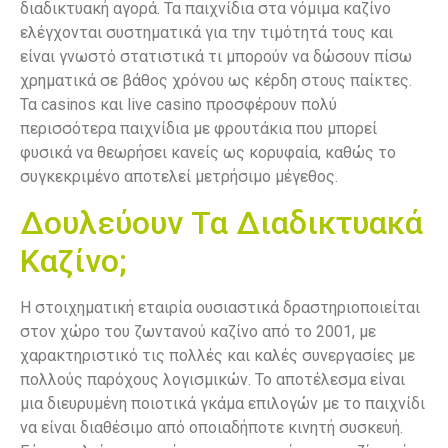
διαδικτυακή αγορά. Τα παιχνίδια στα νόμιμα καζίνο
ελέγχονται συστηματικά για την τιμότητά τους και
είναι γνωστό στατιστικά τι μπορούν να δώσουν πίσω
χρηματικά σε βάθος χρόνου ως κέρδη στους παίκτες.
Τα casinos και live casino προσφέρουν πολύ
περισσότερα παιχνίδια με φρουτάκια που μπορεί
φυσικά να θεωρήσει κανείς ως κορυφαία, καθώς το
συγκεκριμένο αποτελεί μετρήσιμο μέγεθος.
Δουλεύουν Τα Διαδικτυακά
Καζίνο;
Η στοιχηματική εταιρία ουσιαστικά δραστηριοποιείται
στον χώρο του ζωντανού καζίνο από το 2001, με
χαρακτηριστικό τις πολλές και καλές συνεργασίες με
πολλούς παρόχους λογισμικών. Το αποτέλεσμα είναι
μια διευρυμένη ποιοτικά γκάμα επιλογών με το παιχνίδι
να είναι διαθέσιμο από οποιαδήποτε κινητή συσκευή.