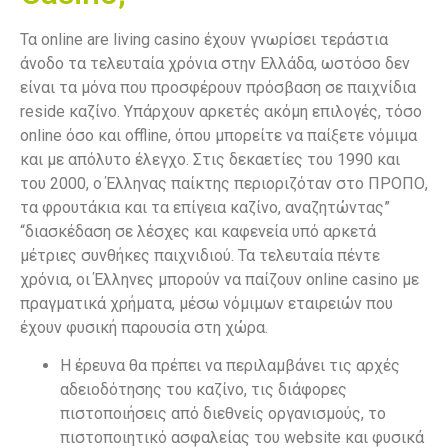
Τα online are living casino έχουν γνωρίσει τεράστια
άνοδο τα τελευταία χρόνια στην Ελλάδα, ωστόσο δεν
είναι τα μόνα που προσφέρουν πρόσβαση σε παιχνίδια
reside καζίνο. Υπάρχουν αρκετές ακόμη επιλογές, τόσο
online όσο και offline, όπου μπορείτε να παίξετε νόμιμα
και με απόλυτο έλεγχο. Στις δεκαετίες του 1990 και
του 2000, ο Έλληνας παίκτης περιοριζόταν στο ΠΡΟΠΟ,
τα φρουτάκια και τα επίγεια καζίνο, αναζητώντας”
“διασκέδαση σε λέσχες και καφενεία υπό αρκετά
μέτριες συνθήκες παιχνιδιού. Τα τελευταία πέντε
χρόνια, οι Έλληνες μπορούν να παίζουν online casino με
πραγματικά χρήματα, μέσω νόμιμων εταιρειών που
έχουν φυσική παρουσία στη χώρα.
Η έρευνα θα πρέπει να περιλαμβάνει τις αρχές
αδειοδότησης του καζίνο, τις διάφορες
πιστοποιήσεις από διεθνείς οργανισμούς, το
πιστοποιητικό ασφαλείας του website και φυσικά