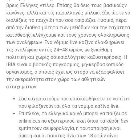
βρεις Έλληνες ντίλερ. Επίσης θα δεις τους βασικούςν
κανόνες, αλλά και τις παραλλαγές μπλακτζάκ, ώστε να
διαλέξεις το παιχνίδι που σου ταιριάζει. Φυσικά, πέρα
από την διαθεσιμότητα των μεθόδων και την ταχύτητα
κατάθεσης, ελέγχουμε και τους χρόνους ολοκλήρωσης
των αναλήψεων. Ένα νόμιμο live καζίνο ολοκληρώνει
τις αναλήψεις εντός 24–48 ωρών, με ξεκάθαρη
πολιτική και χωρίς αδικαιολόγητες καθυστερήσεις. Η
IBIA είναι ο βασικός παγκόσμιος, μη-κερδοσκοπικός
οργανισμός, ο οποίος έχει ως στόχο να εξασφαλίσει
την ακεραιότητα στον χώρο των αθλητικών
στοιχημάτων.
Σας ευχαριστούμε που επισκεφθήκατε το «σπίτι»
που φιλοξενούνται όλα τα νόμιμα καζίνο live.
Επιπλέον, το ελληνικό κοινό μπορεί να παίξει σε
online casino εξωτερικού, εκεί όπου τα κέρδη δεν
εμπίπτουν σε φορολογία, η ταυτοποίηση είναι
άμεση και οι παίκτες άνω των 18 ετών είναι