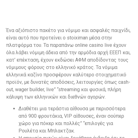
Όλα Τα Νόμιμα Casinos Live
Στην Ελλάδα Το 2025
Ένα αξιόπιστο πακέτο για νόμιμο και ασφαλές παιχνίδι,
είναι αυτό που προτείνει ο stoiximan μέσα στην
πλατφόρμα του. Τα παραπάνω online casino live έχουν
όλα λάβει νόμιμη άδεια από την αρμόδια αρχή ΕΕΕΠ και,
κατ’ επέκταση, έχουν εκδώσει ΑΦΜ αποδίδοντας τους
νόμιμους φόρους στο ελληνικό κράτος. Τα νόμιμα
ελληνικά καζίνο προσφέρουν καλύτερο στοιχηματικό
προϊόν, με δυνατές αποδόσεις, λειτουργίες όπως cash-
out, wager builder, live” “streaming και φυσικά, πλήρη
κάλυψη των ελληνικών και διεθνών αγορών.
Διαθέτει μια τεράστια αίθουσα με περισσότερα
από 900 φρουτάκια, VIP αίθουσες, έναν σούπερ
χώρο για πόκερ και πολλές” “επιλογές για
Ρουλέτα και Μπλακτζακ.