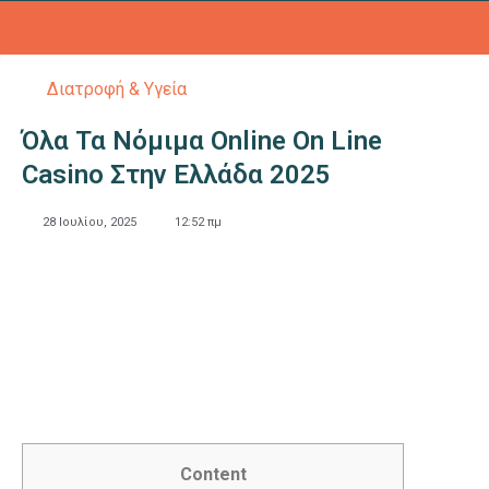
Διατροφή & Υγεία
Όλα Τα Νόμιμα Online On Line
Casino Στην Ελλάδα 2025
28 Ιουλίου, 2025
12:52 πμ
Νόμιμα On The Web
Casino Στην Ελλάδα,
June 2025
Content