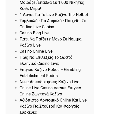
Μοιράζει Έπαθλα Σε 1 000 Νικητές
Κάθε Μέρα!
1 Λόγοι Για Το Live Καζίνο Της Netbet
Συμβουλές Για Ασφαλές Παιχνίδι Σε
On-line Live Casino
Casino Blog Live
Γιατί Να Παίζετε Μονο Σε Νόμιμα
Καζίνο Live
Casino Online Live
Πως Να Επιλέξεις Το Σωστό
Ελληνικό Casino Live;
Επίγειο Καζίνο Ρόδου – Gambling
Establishment Rodos
Νεες Αδειοδοτησεις Καζινο Live
Online Live Casino Versus Επίγεια
Online Ζωντανά Καζίνο
Αξιόπιστο Λογισμικό Online Και Live
Καζίνο Για Σταθερά Και Φορητές
Συσκευές