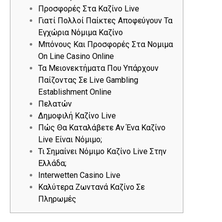
Προσφορές Στα Καζίνο Live
Γιατί Πολλοί Παίκτες Αποφεύγουν Τα
Εγχώρια Νόμιμα Καζίνο
Μπόνους Και Προσφορές Στα Νομιμα
On Line Casino Online
Τα Μειονεκτήματα Που Υπάρχουν
Παίζοντας Σε Live Gambling
Establishment Online
Πελατών
Δημοφιλή Καζίνο Live
Πώς Θα Καταλάβετε Αν Ένα Καζίνο
Live Είναι Νόμιμο;
Τι Σημαίνει Νόμιμο Καζίνο Live Στην
Ελλάδα;
Interwetten Casino Live
Καλύτερα Ζωντανά Καζίνο Σε
Πληρωμές