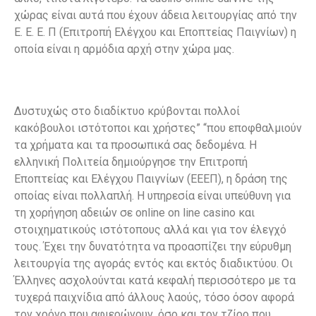
χώρας είναι αυτά που έχουν άδεια λειτουργίας από την
Ε. Ε. Ε. Π (Επιτροπή Ελέγχου και Εποπτείας Παιγνίων) η
οποία είναι η αρμόδια αρχή στην χώρα μας.
Μπόνους Και Προσφορές
Δυστυχώς στο διαδίκτυο κρύβονται πολλοί
κακόβουλοι ιστότοποι και χρήστες” “που εποφθαλμιούν
τα χρήματα και τα προσωπικά σας δεδομένα. Η
ελληνική Πολιτεία δημιούργησε την Επιτροπή
Εποπτείας και Ελέγχου Παιγνίων (ΕΕΕΠ), η δράση της
οποίας είναι πολλαπλή. Η υπηρεσία είναι υπεύθυνη για
τη χορήγηση αδειών σε online on line casino και
στοιχηματικούς ιστότοπους αλλά και για τον έλεγχό
τους. Έχει την δυνατότητα να προασπίζει την εύρυθμη
λειτουργία της αγοράς εντός και εκτός διαδικτύου. Οι
Έλληνες ασχολούνται κατά κεφαλή περισσότερο με τα
τυχερά παιχνίδια από άλλους λαούς, τόσο όσον αφορά
τον χρόνο που αφιερώνουν, όσο και τον τζίρο που