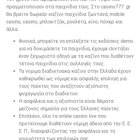
πραγματοποιούν στα παιχνίδια τους. Στο casino777. gr
θα βρείτε δωρεάν καζίνο παιχνίδια ζωντανά, mobile
casino, casino, μπλακτζάκ, ρουλέτα, κίνο, πόκερ και
άλλα.
Φυσικά, μπορείτε να επιλέξετε τις εκδόσεις demo
για να δοκιμάσετε τα παιχνίδια, έχουμε συντάξει
έναν ξεχωριστό οδηγό με τα καζίνο που διαθέτουν
τέτοια παιχνίδια στις συλλογές τους.
Τα νομιμα διαδικτυακα καζινο στην Ελλαδα έχουν
καθιερωθεί ως νόμιμη και ασφαλής επιλογή για
τους παίκτες που αναζητούν αξιόπιστη
ψυχαγωγία στο διαδίκτυο.
Η ασφάλεια και η αξιοπιστία είναι θέματα
μείζονος σημασία για τους Έλληνες παίκτες.
Επιπλέον, όλα τα online casino live που
προτείνουμε διαθέτουν νόμιμη άδεια από την Ε. Ε.
Ε. Π., διασφαλίζοντας την ασφάλεια και τη
νομιμότητα των επιλογών σας.