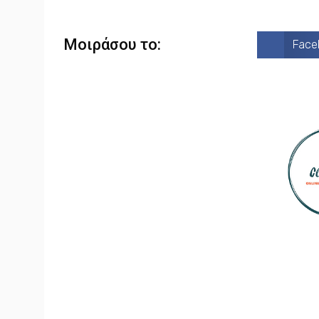
Mοιράσου το:
Face