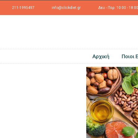
211-1995497
info@clickdiet.gr
Δευ - Παρ: 10:00 - 18:0
Αρχική
Ποιοι 