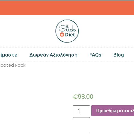
0
Είμαστε
Δωρεάν Αξιολόγηση
FAQs
Blog
icated Pack
Dedicated
€
98.00
Προσθήκη στο κα