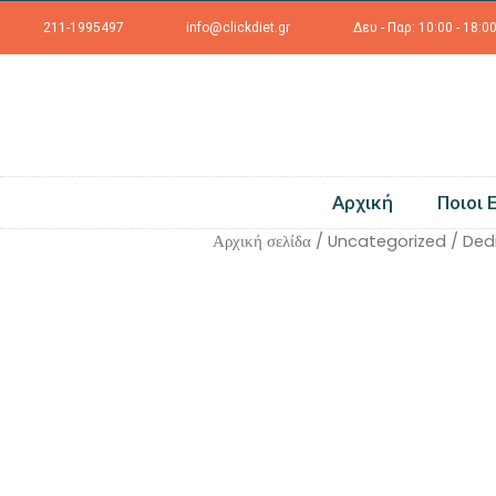
211-1995497
info@clickdiet.gr
Δευ - Παρ: 10:00 - 18:0
Αρχική
Ποιοι 
Αρχική σελίδα
/
Uncategorized
/ Ded